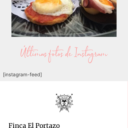
Tapas al centro
Últimas fotos de Instagram
[instagram-feed]
Finca El Portazo